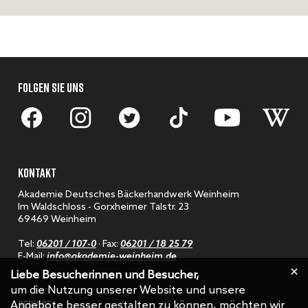
FOLGEN SIE UNS
KONTAKT
Akademie Deutsches Bäckerhandwerk Weinheim
Im Waldschloss - Gorxheimer Talstr. 23
69469 Weinheim
Tel:
06201 / 107-0
· Fax:
06201 / 18 25 79
E-Mail:
info@akademie-weinheim.de
Liebe Besucherinnen und Besucher,
um die Nutzung unserer Website und unsere
SERVICE
Angebote besser gestalten zu können, möchten wir