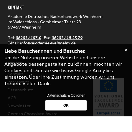
KONTAKT
Akademie Deutsches Bäckerhandwerk Weinheim
Im Waldschloss - Gorxheimer Talstr. 23
69469 Weinheim
Tel:
06201 / 107-0
· Fax:
06201 / 18 25 79
E-Mail:
info@akademie-weinheim.de
Liebe Besucherinnen und Besucher,
um die Nutzung unserer Website und unsere
SERVICE
Angebote besser gestalten zu können, möchten wir
Cookies und Dienste wie bspw. Google Analytics
Kontakt
einsetzen. Über Ihre Zustimmung würden wir uns
Impressum
freuen. Vielen Dank.
Datenschutz
Datenschutz & Optionen
AGB
OK
Newsletter
German Chocolate Award
BackWeiter