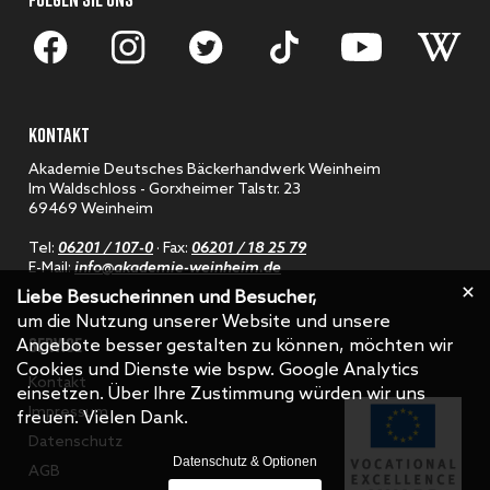
KONTAKT
Akademie Deutsches Bäckerhandwerk Weinheim
Im Waldschloss - Gorxheimer Talstr. 23
69469 Weinheim
Tel:
06201 / 107-0
· Fax:
06201 / 18 25 79
E-Mail:
info@akademie-weinheim.de
Liebe Besucherinnen und Besucher,
um die Nutzung unserer Website und unsere
SERVICE
Angebote besser gestalten zu können, möchten wir
Cookies und Dienste wie bspw. Google Analytics
Kontakt
einsetzen. Über Ihre Zustimmung würden wir uns
Impressum
freuen. Vielen Dank.
Datenschutz
Datenschutz & Optionen
AGB