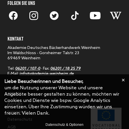
FOLGEN SIE UNS
KONTAKT
Akademie Deutsches Bäckerhandwerk Weinheim
Im Waldschloss - Gorxheimer Talstr. 23
69469 Weinheim
Tel:
06201 / 107-0
· Fax:
06201 / 18 25 79
E-Mail:
info@akademie-weinheim.de
Liebe Besucherinnen und Besucher,
um die Nutzung unserer Website und unsere
SERVICE
Angebote besser gestalten zu können, möchten wir
Cookies und Dienste wie bspw. Google Analytics
Kontakt
einsetzen. Über Ihre Zustimmung würden wir uns
Impressum
freuen. Vielen Dank.
Datenschutz
Datenschutz & Optionen
AGB