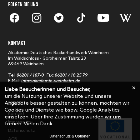
FOLGEN SIE UNS
KONTAKT
Akademie Deutsches Bäckerhandwerk Weinheim
Im Waldschloss - Gorxheimer Talstr. 23
69469 Weinheim
Tel:
06201 / 107-0
· Fax:
06201 / 18 25 79
E-Mail:
info@akademie-weinheim.de
Liebe Besucherinnen und Besucher,
um die Nutzung unserer Website und unsere
SERVICE
Angebote besser gestalten zu können, möchten wir
Cookies und Dienste wie bspw. Google Analytics
Kontakt
einsetzen. Über Ihre Zustimmung würden wir uns
Impressum
freuen. Vielen Dank.
Datenschutz
Datenschutz & Optionen
AGB